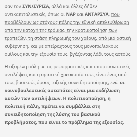
σαν τον
ΣΥΝ/ΣΥΡΙΖΑ
, αλλά και άλλες δήθεν
αντικαπιταλιστικές, όπως οι
ΝΑΡ
και
ΑΝΤΑΡΣΥΑ
,
που
προβάλλουν ως στόχους πάλης την εθνική απελευθέρωση
από την κατοχή της τρόικας, την κρατικοποίηση των
τραπεζών, τη στάση πληρωμής του χρέους, από μιά αστική
κυβέρνηση, και με απείραχτους τους μονοπωλιακούς
ομίλους και την εξουσία τους, βγάζοντας λάδι τους αστούς.
Η οξυμένη πάλη με τις ρεφορμιστικές και οπορτουνιστικές
αντιλήψεις και η οριστική χρεοκοπία τους είναι ένας από
τους βασικούς όρους ταξικής συνειδητοποίησης, ενώ
οι
κοινοβουλευτικές αυταπάτες είναι μια εκδήλωση
αυτών των αντιλήψεων. Η πολιτικοποίηση, η
πολιτική πάλη, πρέπει να συμβάλλει στη
συνειδητοποίηση της λύσης του βασικού
προβλήματος, που είναι το πρόβλημα της εξουσίας.