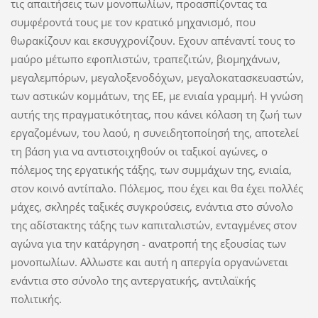
τις απαιτήσεις των μονοπωλίων, προασπίζοντας τα
συμφέροντά τους με τον κρατικό μηχανισμό, που
θωρακίζουν και εκσυγχρονίζουν. Εχουν απέναντί τους το
μαύρο μέτωπο εφοπλιστών, τραπεζιτών, βιομηχάνων,
μεγαλεμπόρων, μεγαλοξενοδόχων, μεγαλοκατασκευαστών,
των αστικών κομμάτων, της ΕΕ, με ενιαία γραμμή. Η γνώση
αυτής της πραγματικότητας, που κάνει κόλαση τη ζωή των
εργαζομένων, του λαού, η συνειδητοποίησή της, αποτελεί
τη βάση για να αντιστοιχηθούν οι ταξικοί αγώνες, ο
πόλεμος της εργατικής τάξης, των συμμάχων της, ενιαία,
στον κοινό αντίπαλο. Πόλεμος, που έχει και θα έχει πολλές
μάχες, σκληρές ταξικές συγκρούσεις, ενάντια στο σύνολο
της αδίστακτης τάξης των καπιταλιστών, ενταγμένες στον
αγώνα για την κατάργηση - ανατροπή της εξουσίας των
μονοπωλίων. Αλλωστε και αυτή η απεργία οργανώνεται
ενάντια στο σύνολο της αντεργατικής, αντιλαϊκής
πολιτικής.