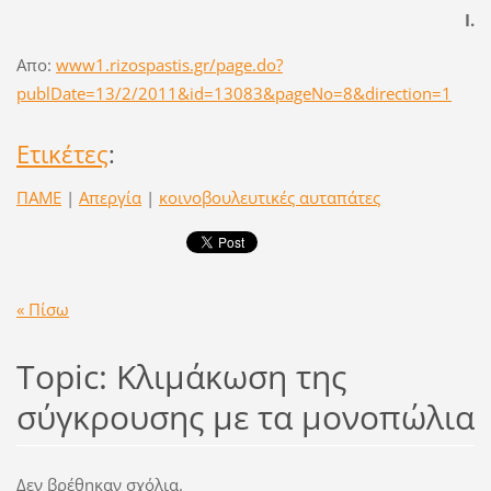
Ι.
Απο:
www1.rizospastis.gr/page.do?
publDate=13/2/2011&id=13083&pageNo=8&direction=1
Ετικέτες
:
ΠΑΜΕ
|
Απεργία
|
κοινοβουλευτικές αυταπάτες
« Πίσω
Topic: Κλιμάκωση της
σύγκρουσης με τα μονοπώλια
Δεν βρέθηκαν σχόλια.