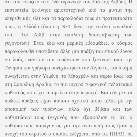
ότι τον «σώζει» από ένα τύραννο): τον λαό της Λιβύης. Η
εκστρατεία ξεκίνησε αριστοτεχνικά από τα μίντια της
υπερεθνικής ελίτ και τα παρακλάδια τους σε προτεκτοράτα
όπως η Ελλάδα (όπου η ΝΕΤ δίνει την εικόνα καναλιού
του... Τελ Αβίβ στην απόλυτη διαστρέβλωση των
γεγονότων). Έτσι, εδώ και μερικές εβδομάδες, ο κόσμος
παρακολουθεί υποτίθεται άλλη μια πράξη του επικού έργου
«ο λαός εναντίον του τυράννου» που ξεκίνησε από την
Τυνησία και γρήγορα συνεχίστηκε στην Αίγυπτο, και ακόμη
συνεχίζεται στην Υεμένη, το Μπαχρέιν και αύριο ίσως και
στη Σαουδική Αραβία, το πιο ισχυρό τυραννικό πελατειακό
καθεστώς που έχει απομείνει στην περιοχή. Και εάν μεν οι
πρώτες πράξεις είχαν κάποιο σχετικά αίσιο τέλος με την
αποπομπή των τυράννων, αλλά όχι βέβαια και των
καθεστώτων τους (γεγονός που εξασφάλισε το ότι ο
καθοριστικός παράγοντας για την ανατροπή τους ήταν η
ανοχή του στρατού ο οποίος ελέγχεται από τις ΗΠΑ!), σε