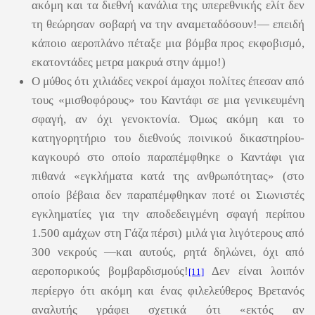
ακόμη και τα διεθνή κανάλια της υπερεθνικής ελίτ δεν
τη θεώρησαν σοβαρή να την αναμεταδόσουν!― επειδή
κάποιο αεροπλάνο πέταξε μια βόμβα προς εκφοβισμό,
εκατοντάδες μετρα μακρυά στην άμμο!)
Ο μύθος ότι χιλιάδες νεκροί άμαχοι πολίτες έπεσαν από
τους «μισθοφόρους» του Καντάφι σε μια γενικευμένη
σφαγή, αν όχι γενοκτονία. Όμως ακόμη και το
κατηγορητήριο του διεθνούς ποινικού δικαστηρίου-
καγκουρό στο οποίο παραπέμφθηκε ο Καντάφι για
πιθανά «εγκλήματα κατά της ανθρωπότητας» (στο
οποίο βέβαια δεν παραπέμφθηκαν ποτέ οι Σιωνιστές
εγκληματίες για την αποδεδειγμένη σφαγή περίπου
1.500 αμάχων στη Γάζα πέρσι) μιλά για λιγότερους από
300 νεκρούς ―και αυτούς, ρητά δηλώνει, όχι από
αεροπορικούς βομβαρδισμούς!
Δεν είναι λοιπόν
[11]
περίεργο ότι ακόμη και ένας φιλελεύθερος Βρετανός
αναλυτής γράφει σχετικά ότι «εκτός αν