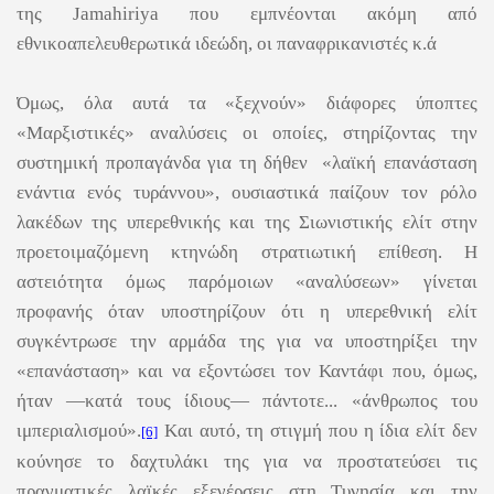
της
Jamahiriya που εμπνέονται ακόμη από
εθνικοαπελευθερωτικά ιδεώδη, οι παναφρικανιστές κ.ά
Όμως, όλα αυτά τα «ξεχνούν» διάφορες ύποπτες
«Μαρξιστικές» αναλύσεις οι οποίες, στηρίζοντας την
συστημική προπαγάνδα για τη δήθεν «λαϊκή επανάσταση
ενάντια ενός τυράννου», ουσιαστικά παίζουν τον ρόλο
λακέδων της υπερεθνικής και της Σιωνιστικής ελίτ στην
προετοιμαζόμενη κτηνώδη στρατιωτική επίθεση. Η
αστειότητα όμως παρόμοιων «αναλύσεων» γίνεται
προφανής όταν υποστηρίζουν ότι η υπερεθνική ελίτ
συγκέντρωσε την αρμάδα της για να υποστηρίξει την
«επανάσταση» και να εξοντώσει τον Καντάφι που, όμως,
ήταν ―κατά τους ίδιους― πάντοτε... «άνθρωπος του
ιμπεριαλισμού».
Kαι αυτό, τη στιγμή που η ίδια ελίτ δεν
[6]
κούνησε το δαχτυλάκι της για να προστατεύσει τις
πραγματικές λαϊκές εξεγέρσεις στη Τυνησία και την