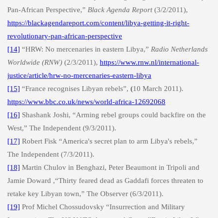
Pan-African Perspective,”
Black Agenda Report
(3/2/2011),
https://blackagendareport.com/content/libya-getting-it-right-
revolutionary-pan-african-perspective
[14]
“HRW: No mercenaries in eastern Libya,”
Radio Netherlands
Worldwide (RNW)
(2/3/2011),
https://www.rnw.nl/international-
justice/article/hrw-no-mercenaries-eastern-libya
[15]
“France recognises Libyan rebels”,
(
10 March 2011).
https://www.bbc.co.uk/news/world-africa-12692068
[16]
Shashank Joshi, “Arming rebel groups could backfire on the
West,” The Independent (9/3/2011).
[17]
Robert Fisk “America's secret plan to arm Libya's rebels,”
The Independent (7/3/2011).
[18]
Martin Chulov in Benghazi, Peter Beaumont in Tripoli and
Jamie Doward
,“Thirty feared dead as Gaddafi forces threaten to
retake key Libyan town,” The Observer (6/3/2011).
[19]
Prof Michel Chossudovsky “Insurrection and Military