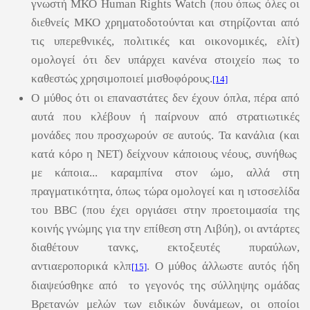
γνωστή ΜΚΟ Human Rights Watch (που όπως όλες οι
διεθνείς ΜΚΟ χρηματοδοτούνται και στηρίζονται από
τις υπερεθνικές, πολιτικές και οικονομικές, ελίτ)
ομολογεί ότι δεν υπάρχει κανένα στοιχείο πως το
καθεστώς χρησιμοποιεί μισθοφόρους.
[14]
Ο μύθος ότι οι επαναστάτες δεν έχουν όπλα, πέρα από
αυτά που κλέβουν ή παίρνουν από στρατιωτικές
μονάδες που προσχωρούν σε αυτούς. Τα κανάλια (και
κατά κόρο η ΝΕΤ) δείχνουν κάποιους νέους, συνήθως
με κάποια... καραμπίνα στον ώμο, αλλά στη
πραγματικότητα, όπως τώρα ομολογεί και η ιστοσελίδα
του BBC (που έχει οργιάσει στην προετοιμασία της
κοινής γνώμης για την επίθεση στη Λιβύη), οι αντάρτες
διαθέτουν τανκς, εκτοξευτές πυραύλων,
αντιαεροπορικά κλπ
. Ο μύθος άλλωστε αυτός ήδη
[15]
διαψεύσθηκε από το γεγονός της σύλληψης ομάδας
Βρετανών μελών των ειδικών δυνάμεων, οι οποίοι