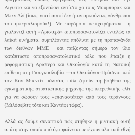
Αίγυπτο και να εξοντώσει αντίστοιχα τους Μουμπάρακ και
Μπεν Αλί (ίσως γιατί αυτοί δεν ήταν αρκούντως «άνθρωποι
του ιμπεριαλισμού»!). Με παρόμοια «επιχειρήματα» η
γιαλαντζί αυτή «Αριστερά» αποπροσανατολίζει εντελώς τα
λαϊκά κινήματα, συμπλέοντας απόλυτα με τη προπαγάνδα
των διεθνών ΜΜΕ και παίζοντας σήμερα τον ίδιο
κατάπτυστο αποπροσανατολιστικό ρόλο που έπαιξε η
ρεφορμιστική Αριστερά και Οικολογία κατά τη Νατοϊκή
επίθεση στη Γιουγκοσλαβία ―οι Οικολόγοι-Πράσινοι υπό
τον Κον Μπεντίτ μάλιστα, πάλι ζητούν τη βοήθεια της
εγκληματικής στρατιωτικής μηχανής της υπερεθνικής ελίτ
για να σώσουν τους «επαναστάτες» από τους τυράννους
(Μιλόσεβιτς τότε και Καντάφι τώρα).
Αλλά ας δούμε συνοπτικά πώς στήθηκε η μιντιακή αυτή
απάτη στην οποία από ό,τι φαίνεται μετέχουν όλα τα διεθνή