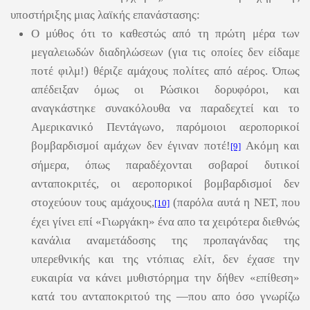
υποστήριξης μιας λαϊκής επανάστασης:
Ο μύθος ότι το καθεστώς από τη πρώτη μέρα των
μεγαλειωδών διαδηλώσεων (για τις οποίες δεν είδαμε
ποτέ φιλμ!) θέριζε αμάχους πολίτες από αέρος. Όπως
απέδειξαν όμως οι Ρώσικοι δορυφόροι, και
αναγκάστηκε συνακόλουθα να παραδεχτεί και το
Αμερικανικό Πεντάγωνο, παρόμοιοι αεροπορικοί
βομβαρδισμοί αμάχων δεν έγιναν ποτέ!
Ακόμη και
[9]
σήμερα, όπως παραδέχονται σοβαροί δυτικοί
ανταποκριτές, οι αεροπορικοί βομβαρδισμοί δεν
στοχεύουν τους αμάχους,
(παρόλα αυτά η ΝΕΤ, που
[10]
έχει γίνει επί «Γιωργάκη» ένα απο τα χειρότερα διεθνώς
κανάλια αναμετάδοσης της προπαγάνδας της
υπερεθνικής και της ντόπιας ελίτ, δεν έχασε την
ευκαιρία να κάνει μυθιστόρημα την δήθεν «επίθεση»
κατά του ανταποκριτού της ―που απο όσο γνωρίζω