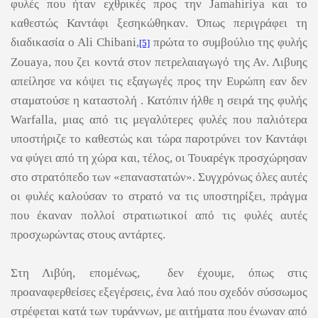
φυλές που ήταν εχθρικές προς την Jamahiriya και το
καθεστώς Καντάφι ξεσηκώθηκαν. Όπως περιγράφει τη
διαδικασία ο
Ali Chibani,
πρώτα το συμβούλιο της φυλής
[5]
Zouaya, που ζει κοντά στον πετρελαιαγωγό της Αν. Λιβυης
απείλησε να κόψει τις εξαγωγές προς την Ευρώπη εαν δεν
σταματούσε η καταστολή . Κατόπιν ήλθε η σειρά της φυλής
Warfalla, μιας από τις μεγαλύτερες φυλές που παλιότερα
υποστήριζε το καθεστώς και τώρα παροτρύνει τον Καντάφι
να φύγει από τη χώρα και, τέλος, οι Τουαρέγκ προσχώρησαν
στο στρατόπεδο των «επαναστατών». Συγχρόνως όλες αυτές
οι φυλές καλούσαν το στρατό να τις υποστηρίξει, πράγμα
που έκαναν πολλοί στρατιωτικοί από τις φυλές αυτές
προσχωρώντας στους αντάρτες.
Στη Λιβύη, επομένως, δεν έχουμε, όπως στις
προαναφερθείσες εξεγέρσεις, ένα λαό που σχεδόν σύσσωμος
στρέφεται κατά των τυράννων, με αιτήματα που ένωναν από