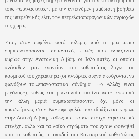
μεγαλύτερες μάχες σήμερα γίνονται για την κατάκτηση από
τους «επαναστάτες», με την εντεινόμενη αμέριστη βοήθεια
της υπερεθνικής ελίτ, των πετρελαιοπαραγωγικών περιοχών
της χωρας.
Έτσι, στον εμφύλιο αυτό πόλεμο, από τη μια μεριά
συμπαρατάσσονται σημαντικές φυλές που εδράζονται
κυρίως στην Ανατολική Λιβύη, οι Ισλαμιστές, οι οποίοι
ανέκαθεν ήταν εναντίον του καθεστώτος λόγω του
κοσμικού του χαρακτήρα (οι αντάρτες συχνά ακούγονται να
φωνάζουν το...επαναστατικό σύνθημα «ο Αλλάχ είναι
μεγάλος»), καθώς και η «νεολαία του ίντερνετ», ενώ από
την άλλη μεριά συμπαρατάσσονται όχι μόνο
οι
προσκείμενες στον Καντάφι φυλές που εδράζονται κυρίως
στην Δυτική Λιβύη,
καθώς και τα αντίστοιχα στρατιωτικά
στελέχη, αλλά
και τα λαϊκά στρώματα που έχουν ωφεληθεί
απο το καθεστώς, οι οπαδοί του Κανταφικού καθεστώτος