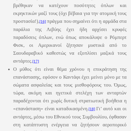
βρέθηκαν να κατέχουν ποσότητες όπλων και
εκρηκτικών μαζί τους (όχι βέβαια για την ατομική τους
προστασία!),
πράγμα που σημαίνει ότι η αρμάδα στα
[16]
παράλια της Λιβύης έχει ήδη αρχίσει κρυφές
παραδόσεις όπλων, ενώ όπως αποκάλυψε ο Ρόμπερτ
Φισκ, οι Αμερικανοί ζήτησαν μυστικά από το
Σαουδαραβικό καθεστώς να εξοπλίσει μαζικά τους
αντάρτες.
[17]
Ο μύθος ότι είναι θέμα χρόνου η επικράτηση της
επανάστασης, εφόσον ο Καντάφι έχει μείνει μόνο με τα
σώματα ασφαλείας και τους μισθοφόρους του. Όμως,
τώρα, ακόμη και ηγετικά στελέχη των ανταρτών
παραδέχονται ότι χωρίς δυτική στρατιωτική βοήθεια η
«επανάσταση» είναι καταδικασμένη.
Γι’ αυτό και οι
[18]
αντάρτες, μέσω τoυ Εθνικού τους Συμβουλίου, έφθασαν
στη κατάπτυστη ενέργεια να ζητήσουν αεροπορικό