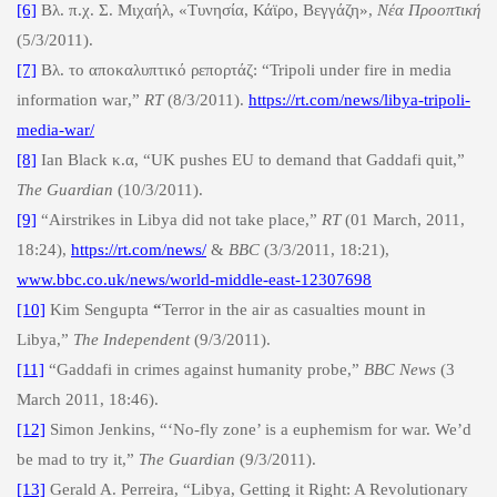
[6]
Βλ. π.χ. Σ. Μιχαήλ, «Τυνησία, Κάϊρο, Βεγγάζη»,
Νέα Προοπτική
(5/3/2011).
[7]
Βλ. το αποκαλυπτικό ρεπορτάζ: “Tripoli under fire in media
information war
,
”
RT
(
8/3/2011
).
https://rt.com/news/libya-tripoli-
media-war/
[8]
Ian Black
κ
.
α
, “UK pushes EU to demand that Gaddafi quit,”
The
Guardian
(10/3/2011).
[9]
“Airstrikes in Libya did not take place,”
RT
(01 March, 2011,
18:24),
https://rt.com/news/
&
BBC
(3/3/2011, 18:21),
www.bbc.co.uk/news/world-middle-east-12307698
[10]
Kim Sengupta
“
Terror in the air as casualties mount in
Libya,”
The
Independent
(9/3/2011).
[11]
“Gaddafi in crimes against humanity probe,”
BBC News
(3
March 2011, 18:46).
[12]
Simon Jenkins,
“‘No-fly zone’ is a euphemism for war. We’d
be mad to try it,”
The Guardian
(9/3/2011).
[13]
Gerald A. Perreira, “Libya, Getting it Right: A Revolutionary