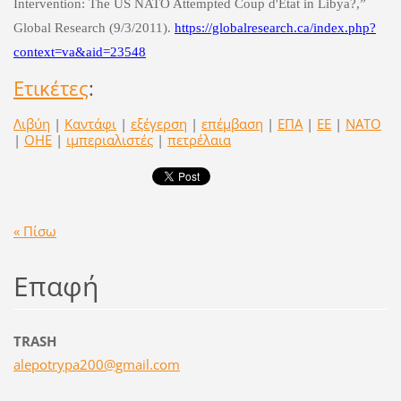
Intervention: The US NATO Attempted Coup d'Etat in Libya?,”
Global Research (9/3/2011).
https://globalresearch.ca/index.php?
context=va&aid=23548
Ετικέτες
:
Λιβύη
|
Καντάφι
|
εξέγερση
|
επέμβαση
|
ΕΠΑ
|
ΕΕ
|
ΝΑΤΟ
|
ΟΗΕ
|
ιμπεριαλιστές
|
πετρέλαια
« Πίσω
Επαφή
ΤRASH
alepotry
pa200@gm
ail.com