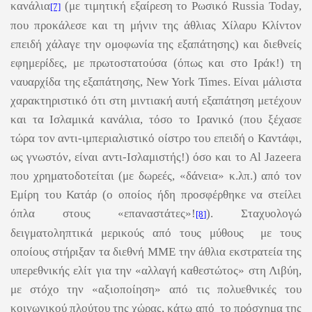
κανάλια
(με τιμητική εξαίρεση το Ρωσικό Russia Today,
[7]
που προκάλεσε και τη μήνιν της άθλιας Χίλαρυ Κλίντον
επειδή χάλαγε την ομοφωνία της εξαπάτησης) και διεθνείς
εφημερίδες, με πρωτοστατούσα (όπως και στο Ιράκ!) τη
ναυαρχίδα της εξαπάτησης, New York Times. Είναι μάλιστα
χαρακτηριστικό ότι στη μιντιακή αυτή εξαπάτηση μετέχουν
και τα Ισλαμικά κανάλια, τόσο το Ιρανικό (που ξέχασε
τώρα τον αντι-ιμπεριαλιστικό οίστρο του επειδή ο Καντάφι,
ως γνωστόν, είναι αντι-Ισλαμιστής!) όσο και τo Al Jazeera
που χρηματοδοτείται (με δωρεές, «δάνεια» κ.λπ.) από τον
Εμίρη του Κατάρ (o οποίος ήδη προσφέρθηκε να στείλει
όπλα στους «επαναστάτες»!
). Σταχυολογώ
[8]
δειγματοληπτικά μερικούς από τους μύθους με τους
οποίους στήριξαν τα διεθνή ΜΜΕ την άθλια εκστρατεία της
υπερεθνικής ελίτ για την «αλλαγή καθεστώτος» στη Λιβύη,
με στόχο την «αξιοποίηση» από τις πολυεθνικές του
κοινωνικού πλούτου της χώρας, κάτω από το πρόσχημα της