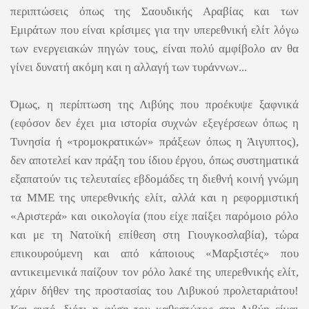
περιπτώσεις όπως της Σαουδικής Αραβίας και των
Εμιράτων που είναι κρίσιμες για την υπερεθνική ελίτ λόγω
των ενεργειακών πηγών τους, είναι πολύ αμφίβολο αν θα
γίνει δυνατή ακόμη και η αλλαγή των τυράννων...
Όμως, η περίπτωση της Λιβύης που προέκυψε ξαφνικά
(εφόσον δεν έχει μια ιστορία συχνών εξεγέρσεων όπως η
Τυνησία ή «τρομοκρατικών» πράξεων όπως η Άιγυπτος),
δεν αποτελεί καν πράξη του ίδιου έργου, όπως συστηματικά
εξαπατούν τις τελευταίες εβδομάδες τη διεθνή κοινή γνώμη
τα ΜΜΕ της υπερεθνικής ελίτ, αλλά και η ρεφορμιστική
«Αριστερά» και οικολογία (που είχε παίξει παρόμοιο ρόλο
και με τη Νατοϊκή επίθεση στη Γιουγκοσλαβία), τώρα
επικουρούμενη και από κάποιους «Μαρξιστές» που
αντικειμενικά παίζουν τον ρόλο λακέ της υπερεθνικής ελίτ,
χάριν δήθεν της προστασίας του Λιβυκού προλεταριάτου!