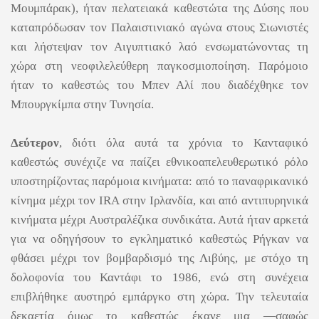
Μουμπάρακ), ήταν πελατειακά καθεστώτα της Δύσης που
καταπρόδωσαν τον Παλαιστινιακό αγώνα στους Σιωνιστές
και λήστεψαν τον Αιγυπτιακό λαό ενσωματώνοντας τη
χώρα στη νεοφιλελεύθερη παγκοσμιοποίηση. Παρόμοιο
ήταν το καθεστώς του Μπεν Αλί που διαδέχθηκε τον
Μπουργκίμπα στην Τυνησία.
Δεύτερον
, διότι όλα αυτά τα χρόνια το Κανταφικό
καθεστώς συνέχιζε να παίζει εθνικοαπελευθερωτικό ρόλο
υποστηρίζοντας παρόμοια κινήματα: από το παναφρικανικό
κίνημα μέχρι τον IRA στην Ιρλανδία, και από αντιπυρηνικά
κινήματα μέχρι Αυστραλέζικα συνδικάτα. Αυτά ήταν αρκετά
για να οδηγήσουν το εγκληματικό καθεστώς Ρήγκαν να
φθάσει μέχρι τον βομβαρδισμό της Λιβύης, με στόχο τη
δολοφονία του Καντάφι το 1986, ενώ στη συνέχεια
επιβλήθηκε αυστηρό εμπάργκο στη χώρα. Την τελευταία
δεκαετία όμως το καθεστώς έκανε μια ―σαφώς