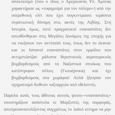
αποκλεισμό (που ο ίδιος ο Αμερικανός Υπ. Άμυνας
χαρακτήρισε ως «ευφημισμό για τον πόλεμο») από την
υπερεθνική ελίτ που έχει συγκεντρώσει τεράστια
στρατιωτική δύναμη στις ακτές της Λιβύης. Στη
Ιστορία, όμως, ποτέ πραγματικοί επαναστάτες δεν
απευθύνθηκαν στις Μεγάλες Δυνάμεις της εποχής για
να νικήσουν τον αντίπαλό τους, όπως δεν το έκαναν
και οι Ισπανοί επαναστάτες στον εμφύλιο που
αντιμετώπιζαν μάλιστα θεριστικούς αεροπορικούς
βομβαρδισμούς από τα Ναζιστικά στούκας που
κατέστρεφαν πόλεις (Γκουέρνικα) και όχι
βομβαρδισμούς στα χωράφια! Απλά ζήτησαν τον
σχηματισμό διεθνών ταξιαρχιών από εθελοντές.
Παρόλα αυτά, τους άθλιους αυτούς ψευτο-«επαναστάτες»
υποστηρίζουν ασύστολα οι Μαρξιστές της συμφοράς,
αποπροσανατολίζοντας συγχρόνως το λαϊκό κίνημα να μην