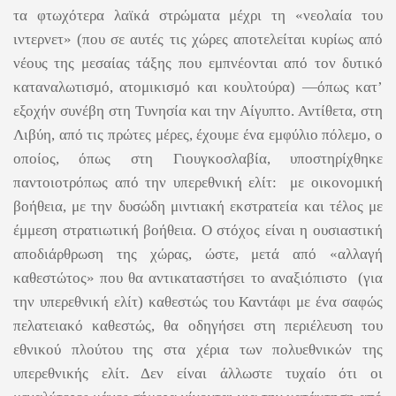
τα φτωχότερα λαϊκά στρώματα μέχρι τη «νεολαία του
ιντερνετ» (που σε αυτές τις χώρες αποτελείται κυρίως από
νέους της μεσαίας τάξης που εμπνέονται από τον δυτικό
καταναλωτισμό, ατομικισμό και κουλτούρα) ―όπως κατ’
εξοχήν συνέβη στη Τυνησία και την Αίγυπτο. Αντίθετα, στη
Λιβύη, από τις πρώτες μέρες, έχουμε ένα εμφύλιο πόλεμο, ο
οποίος, όπως στη Γιουγκοσλαβία, υποστηρίχθηκε
παντοιοτρόπως από την υπερεθνική ελίτ: με οικονομική
βοήθεια, με την δυσώδη μιντιακή εκστρατεία και τέλος με
έμμεση στρατιωτική βοήθεια. Ο στόχος είναι η ουσιαστική
αποδιάρθρωση της χώρας, ώστε, μετά από «αλλαγή
καθεστώτος» που θα αντικαταστήσει το αναξιόπιστο (για
την υπερεθνική ελίτ) καθεστώς του Καντάφι με ένα σαφώς
πελατειακό καθεστώς, θα οδηγήσει στη περιέλευση του
εθνικού πλούτου της στα χέρια των πολυεθνικών της
υπερεθνικής ελίτ. Δεν είναι άλλωστε τυχαίο ότι οι