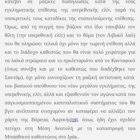
κατέβει σε μαζικές διαδηλώσεις κατά της νέας
εγκληματικής επίθεσης της υπερεθνικής ελίτ, παρά τις
υποκριτικές τους καταδίκες της επαπειλούμενης επίθεσης.
Όμως, από τη στιγμή που βάζουν στο ίδιο τσουβάλι τον
θύτη (την υπερεθνική ελίτ) και το θύμα (τον Λιβυκό λαό)
που θα πληρώσει τελικά όχι μόνο την τωρινή επίθεση αλλά
και το διάδοχο καθεστώς που θα είναι πολύ χειρότερο για
τα λαϊκά στρώματα και το προλεταριάτο από το Κανταφικό
(όπως συνέβη και με το καθεστώς που διαδέχθηκε τον
Σαντάμ), όχι μόνο ευνουχίζουν τη μαζική αντίσταση κατά
του βασικού υπεύθυνου του νέου μεγάλου εγκλήματος, της
υπερεθνικής ελίτ, αλλά και εξασθενούν τον αγώνα κατά του
παγκοσμιοποιημένου καπιταλιστικού συστήματος που θα
βγει ανέλπιστα ενισχυμένο αν καταφέρει να αλλάξει τον
χάρτη της Βόρειας Αφρικής
, όπως ήδη έχει σχεδόν
[19]
πετύχει στη Μέση Ανατολή με τη καταστροφή του
Μπααθικού καθεστώτος στο Ιράκ.