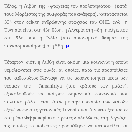
Τέλος, η Λιβύη της «φτώχειας του προλεταριάτου» (κατά
τους Μαρξιστές της συμφοράς που ανάφερα), κατατάσσεται
η
33
στον δείκτη ανθρώπινης φτώχειας του ΟΗΕ, ενώ η
Τυνησία είναι στη 4
3η
θέση, η Αλγερία στη 4
8η
, η Αίγυπτος
στη 5
5η
, και η Ινδία («το οικονομικό θαύμα» της
παγκοσμιοποίησης) στη 5
8η
!
[4]
Τέταρτον, διότι η Λιβύη είναι ακόμη μια κοινωνία η οποία
θεμελιώνεται στις φυλές, οι οποίες, παρά τις προσπάθειες
του καθεστώτος Καντάφι να τις αδρανοποιήσει μέσω των
θεσμών της
Jamahiriya (του κράτους των μαζών),
εξακολουθούν να παίζουν σημαντικό κοινωνικό και
πολιτικό ρόλο. Έτσι, όταν με την ευκαιρία των λαϊκών
εξεγέρσεων στις γειτονικές Τυνησία και Αίγυπτο ξεσπασαν
στα μέσα Φεβρουαρίου οι πρώτες διαδηλώσεις στη Βεγγάζη,
τις οποίες το καθεστώς προσπάθησε να καταστείλει, οι