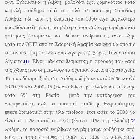
ελίτ. Ενδεικτικά, η Λιβύη, μολονότι έχει χαμηλότερο κατά
κεφαλή εισόδημα από τη πολύ πλουσιότερη Σαουδική
Αραβία, ήδη από τη δεκαετία του 1990 είχε μεγαλύτερο
προσδόκιμο ζωής και υψηλότερα ποσοστά εγγραμμάτων και
φοίτησης (επομένως και δείκτη ανθρώπινης ανάπτυξης
κατά τον ΟΗΕ) από τη Σαουδική Αραβία και φυσικά από τις
γειτονικές (μη πετρελαιοπαραγωγικες) χώρες Τυνησία και
Αίγυπτο.
Είναι μάλιστα θεαματική η πρόοδος του λαού
[1]
της χώρας που σημειώνουν τα σχετικά στατιστικά στοιχεία.
Το προσδόκιμο ζωής στη Λιβύη αυξήθηκε κατά 39% μεταξύ
1970-75 και 2000-05 (έναντι 8% στην Ελλάδα και μείωσης
κατά 6% στη Ρωσία μετά την κατάρρευση του
«υπαρκτού»), ενώ το ποσοστό παιδικής θνησιμότητας
έπεσε δραματικά στην ίδια περίοδο, έτσι ώστε το 2003 να
είναι το 12% αυτού το 1970 (έναντι 11% στη Ελλάδα).
[2]
Ακόμη, το ποσοστό ενηλίκων εγγράμματων αυξήθηκε από
68% το 1990 σε 82% το 2003 και 88% το 2005-08.
[3]