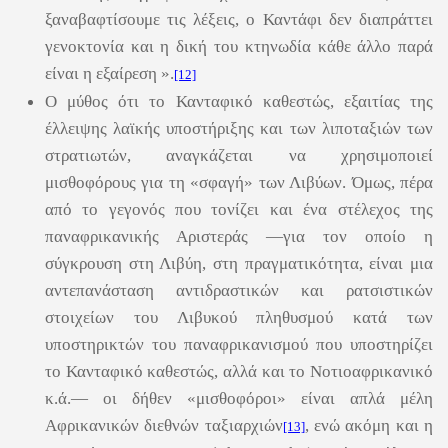
ξαναβαφτίσουμε τις λέξεις, ο Καντάφι δεν διαπράττει
γενοκτονία και η δική του κτηνωδία κάθε άλλο παρά
είναι η εξαίρεση ».
[12]
Ο μύθος ότι το Κανταφικό καθεστώς, εξαιτίας της
έλλειψης λαϊκής υποστήριξης και των λιποταξιών των
στρατιωτών, αναγκάζεται να χρησιμοποιεί
μισθοφόρους για τη «σφαγή» των Λιβύων. Όμως, πέρα
από το γεγονός που τονίζει και ένα στέλεχος της
παναφρικανικής Αριστεράς ―για τον οποίο η
σύγκρουση στη Λιβύη, στη πραγματικότητα, είναι μια
αντεπανάσταση αντιδραστικών και ρατσιστικών
στοιχείων του Λιβυκού πληθυσμού κατά των
υποστηρικτών του παναφρικανισμού που υποστηρίζει
το Κανταφικό καθεστώς, αλλά και το Νοτιοαφρικανικό
κ.ά.― οι δήθεν «μισθοφόροι» είναι απλά μέλη
Αφρικανικών διεθνών ταξιαρχιών
, ενώ ακόμη και η
[13]