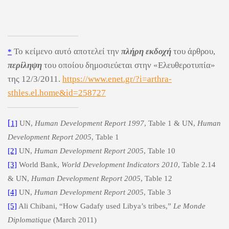
Το κ
εί
μενο αυτό αποτελεί την
πλήρη εκδοχή
του άρθρου,
*
περίληψη
του οποίου δημοσιεύεται στην «Ελευθεροτυπία»
της 12/3/2011.
https://www.enet.gr/?i=arthra-
sthles.el.home&id=258727
[
1]
UN,
Human Development Report 1997
, Table 1 & UN,
Human
Development Report 2005
, Table 1
[2]
UN,
Human Development Report 2005
, Table 10
[3]
World Bank,
World Development Indicators 2010
, Table 2.14
& UN,
Human Development Report 2005
, Table 12
[4]
UN,
Human Development Report 2005
, Table 3
[5]
Ali Chibani, “How Gadafy used Libya’s tribes
,
”
Le Monde
Diplomatique
(March 2011)