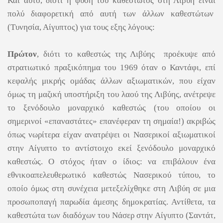
Και αυτό, διότι η φύση του καθεστώτος στη Λιβύη είναι
πολύ διαφορετική από αυτή των άλλων καθεστώτων
(Τυνησία, Αίγυπτος) για τους εξης λόγους:
Πρώτον
, διότι το καθεστώς της Λιβύης προέκυψε από
στρατιωτικό πραξικόπημα του 1969 όταν ο Καντάφι, επί
κεφαλής μικρής ομάδας άλλων αξιωματικών, που είχαν
όμως τη μαζική υποστήριξη του λαού της Λιβύης, ανέτρεψε
το ξενόδουλο μοναρχικό καθεστώς (του οποίου οι
σημερινοί «επαναστάτες» επανέφεραν τη σημαία!) ακριβώς
όπως νωρίτερα είχαν ανατρέψει οι Νασερικοί αξιωματικοί
στην Αίγυπτο το αντίστοιχο εκεί ξενόδουλο μοναρχικό
καθεστώς. Ο στόχος ήταν ο ίδιος: να επιβάλουν ένα
εθνικοαπελευθερωτικό καθεστώς Νασερικού τύπου, το
οποίο όμως στη συνέχεια μετεξελίχθηκε στη Λιβύη σε μια
προσωποπαγή παρωδία άμεσης δημοκρατίας. Αντίθετα, τα
καθεστώτα των διαδόχων του Νάσερ στην Αίγυπτο (Σαντάτ,