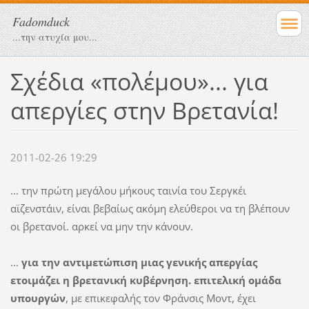
Fadomduck
...την ατυχία μου...
Σχέδια «πολέµου»... για
απεργίες στην Βρετανία!
2011-02-26 19:29
... την πρώτη µεγάλου µήκους ταινία του Σεργκέι
αϊζενστάιν, είναι βεβαίως ακόµη ελεύθεροι να τη βλέπουν
οι βρετανοί. αρκεί να µην την κάνουν.
...
για την αντιµετώπιση µιας γενικής απεργίας
ετοιµάζει η βρετανική κυβέρνηση. επιτελική οµάδα
υπουργών
, µε επικεφαλής τον Φράνσις Μοντ, έχει