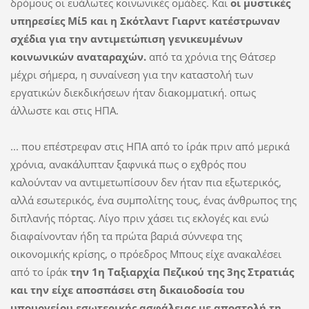
δρόµους οι ευάλωτες κοινωνικές οµάδες. Και
οι µυστικές
υπηρεσίες Μί5 και η Σκότλαντ Γιαρντ κατέστρωναν
σχέδια για την αντιµετώπιση γενικευµένων
κοινωνικών αναταραχών.
από τα χρόνια της Θάτσερ
µέχρι σήµερα, η συναίνεση για την καταστολή των
εργατικών διεκδικήσεων ήταν διακοµµατική. οπως
άλλωστε και στις ΗΠΑ.
... που επέστρεφαν στις ΗΠΑ από το ίράκ πριν από µερικά
χρόνια, ανακάλυπταν ξαφνικά πως ο εχθρός που
καλούνταν να αντιµετωπίσουν δεν ήταν πια εξωτερικός,
αλλά εσωτερικός, ένα συµπολίτης τους, ένας άνθρωπος της
διπλανής πόρτας. Λίγο πριν χάσει τις εκλογές και ενώ
διαφαίνονταν ήδη τα πρώτα βαριά σύννεφα της
οικονοµικής κρίσης, ο πρόεδρος Μπους είχε ανακαλέσει
από το ίράκ
την 1η Ταξιαρχία Πεζικού της 3ης Στρατιάς
και την είχε αποσπάσει στη δικαιοδοσία του
υπουργείου εσωτερικής ασφάλειας µε αποστολή τη