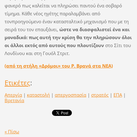
φανερό πως καλείται να πληρώσει παντού ένα σοβαρό
τίµηµα. Κάθε νέος ηγέτης παραλαµβάνει από
τονπροηγούµενο έναν κατασταλτικό µηχανισµό που µε τη
σειρά του τον επαυξάνει,
ώστε να διασφαλιστεί ένα και
µοναδικό: πως αυτή την κρίση θα την πληρώσουν όλοι
οι άλλοι εκτός από αυτούς που πλουτίζουν
στο Σίτι του
Λονδίνου και στη Γουόλ Στριτ.
(από τη στήλη «Δρόμοι» του Ρ. Βρανά στα ΝΕΑ)
Ετικέτες
:
Απεργία
|
καταστολή
|
απεργοσπασία
|
στρατός
|
ΕΠΑ
|
Βρετανία
« Πίσω