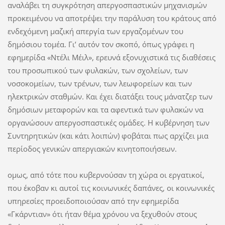
αναλάβει τη συγκρότηση απεργοσπαστικών µηχανισµών
προκειµένου να αποτρέψει την παράλυση του κράτους από
ενδεχόµενη µαζική απεργία των εργαζοµένων του
δηµόσιου τοµέα. Γι’ αυτόν τον σκοπό, όπως γράφει η
εφηµερίδα «Ντέλι Μέιλ», ερευνά εξονυχιστικά τις διαθέσεις
του προσωπικού των φυλακών, των σχολείων, των
νοσοκοµείων, των τρένων, των λεωφορείων και των
ηλεκτρικών σταθµών. Και έχει διατάξει τους µάνατζερ των
δηµόσιων µεταφορών και τα αφεντικά των φυλακών να
οργανώσουν απεργοσπαστικές οµάδες. Η κυβέρνηση των
Συντηρητικών (και κάτι λοιπών) φοβάται πως αρχίζει µια
περίοδος γενικών απεργιακών κινητοποιήσεων.
οµως, από τότε που κυβερνούσαν τη χώρα οι εργατικοί,
που έκοβαν κι αυτοί τις κοινωνικές δαπάνες, οι κοινωνικές
υπηρεσίες προειδοποιούσαν από την εφηµερίδα
«Γκάρντιαν» ότι ήταν θέµα χρόνου να ξεχυθούν στους