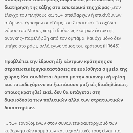
διατήρηση της τάξης στο εσωτερικό της χώρας
(«τον
έλεγχο του πλήθους και των απείθαρχων ή επικίνδυνων
ατόµων», έγραφαν οι «Τάιµς του Στρατού»). Το σχέδιο
νόµου του Μπους «περί ιδρύσεως κέντρων έκτακτης
ανάγκης» παρελήφθη από τον οµπάµα. Και όχι µόνο δεν
µπήκε στο ράφι, αλλά έγινε νόµος του κράτους (HR645).
Προβλέπει την ίδρυση έξι κέντρων κράτησης σε
στρατιωτικές εγκαταστάσεις σε ευαίσθητα σηµεία της
χώρας. Και συνδέεται άµεσα µε την οικονοµική κρίση
και το ενδεχόµενο να ξεσπάσουν µαζικές διαδηλώσεις.
οποιος κρατηθεί εκεί, δεν θα υπάγεται στη
δικαιοδοσία των πολιτικών αλλά των στρατιωτικών
δικαστηρίων.
... των εργαζοµένων στον συναινετικόαυταρχισµό των
κυβερνητικών κοµµάτων και τιςπολιτικές τους είναι πια