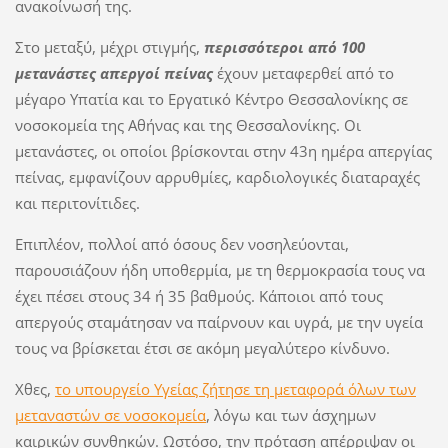
ανακοίνωσή της.
Στο μεταξύ, μέχρι στιγμής,
περισσότεροι από 100
μετανάστες απεργοί πείνας
έχουν μεταφερθεί από το
μέγαρο Υπατία και το Εργατικό Κέντρο Θεσσαλονίκης σε
νοσοκομεία της Αθήνας και της Θεσσαλονίκης. Οι
μετανάστες, οι οποίοι βρίσκονται στην 43η ημέρα απεργίας
πείνας, εμφανίζουν αρρυθμίες, καρδιολογικές διαταραχές
και περιτονίτιδες.
Επιπλέον, πολλοί από όσους δεν νοσηλεύονται,
παρουσιάζουν ήδη υποθερμία, με τη θερμοκρασία τους να
έχει πέσει στους 34 ή 35 βαθμούς. Κάποιοι από τους
απεργούς σταμάτησαν να παίρνουν και υγρά, με την υγεία
τους να βρίσκεται έτσι σε ακόμη μεγαλύτερο κίνδυνο.
Χθες,
το υπουργείο Υγείας ζήτησε τη μεταφορά όλων των
μεταναστών σε νοσοκομεία
, λόγω και των άσχημων
καιρικών συνθηκών. Ωστόσο, την πρόταση απέρριψαν οι