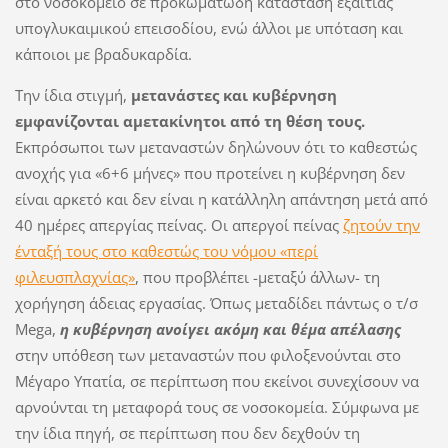
στο νοσοκομείο σε προκωματώδη κατάσταση εξαιτίας
υπογλυκαιμικού επεισοδίου, ενώ άλλοι με υπόταση και
κάποιοι με βραδυκαρδία.
Την ίδια στιγμή,
μετανάστες και κυβέρνηση
εμφανίζονται αμετακίνητοι από τη θέση τους.
Εκπρόσωποι των μεταναστών δηλώνουν ότι το καθεστώς
ανοχής για «6+6 μήνες» που προτείνει η κυβέρνηση δεν
είναι αρκετό και δεν είναι η κατάλληλη απάντηση μετά από
40 ημέρες απεργίας πείνας. Οι απεργοί πείνας
ζητούν την
ένταξή τους στο καθεστώς του νόμου «περί
φιλευσπλαχνίας»
, που προβλέπει -μεταξύ άλλων- τη
χορήγηση άδειας εργασίας. Όπως μεταδίδει πάντως ο τ/σ
Mega,
η κυβέρνηση ανοίγει ακόμη και θέμα απέλασης
στην υπόθεση των μεταναστών που φιλοξενούνται στο
Μέγαρο Υπατία, σε περίπτωση που εκείνοι συνεχίσουν να
αρνούνται τη μεταφορά τους σε νοσοκομεία. Σύμφωνα με
την ίδια πηγή, σε περίπτωση που δεν δεχθούν τη