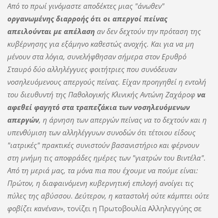
Από το πρωί γινόμαστε αποδέκτες μιας "άνωθεν"
οργανωμένης διαρροής ότι οι απεργοί πείνας
απειλούνται με απέλαση
αν δεν δεχτούν την πρόταση της
κυβέρνησης για εξάμηνο καθεστώς ανοχής. Και για να μη
μένουν στα λόγια, συνελήφθησαν σήμερα στον Ερυθρό
Σταυρό δύο αλληλέγγυες φοιτήτριες που συνόδευαν
νοσηλευόμενους απεργούς πείνας. Είχαν προηγηθεί η εντολή
του διευθυντή της Παθολογικής Κλινικής Αντώνη Ζαχάροφ
να
αφεθεί φαγητό στα τραπεζάκια των νοσηλευόμενων
απεργών
, η άρνηση των απεργών πείνας να το δεχτούν και η
υπενθύμιση των αλληλέγγυων συνοδών ότι τέτοιου είδους
"ιατρικές" πρακτικές συνιστούν βασανιστήριο και φέρνουν
στη μνήμη τις αποφράδες ημέρες των "γιατρών του Βιντέλα".
Από τη μεριά μας, τα μόνα πια που έχουμε να πούμε είναι:
Πρώτον, η διαφαινόμενη κυβερνητική επιλογή ανοίγει τις
πύλες της αβύσσου. Δεύτερον, η καταστολή ούτε κάμπτει ούτε
φοβίζει κανέναν
», τονίζει η Πρωτοβουλία Αλληλεγγύης σε