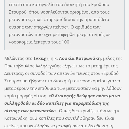
έπειτα από καταγγελία του διοικητή του Ερυθρού
Σταυρού, όπου νοσηλεύονται ορισμένοι από τους
μετανάστες, πως «παρεμπόδισαν την προσπάθεια
σίτισης των απεργών πείνας». Ο αριθμός των
μεταναστών που έχει μεταφερθεί μέχρι στιγμής σε
νοσοκομεία ξεπερνά τους 100.
Μιλώντας στο
tvxs.gr
, η κ.
Λουκία Κοτρωνάκη
, μέλος της
Πρωτοβουλίας Αλληλεγγύης εξηγεί πως το μεσημέρι της
Δευτέρας, οι συνοδοί των απεργών πείνας στον «Ερυθρό
Σταυρό» μετέβησαν στο διοικητή του νοσοκομείου για να
μεταφέρουν την επιθυμία των μεταναστών να μην λάβουν
καμία μορφής σίτιση. «
Ο διοικητής θεώρησε σκόπιμο να
συλληφθούν οι δύο κοπέλες για παρεμπόδιση της
σίτισης των μεταναστών
». Όπως διευκρινίζει πάντως η κ.
Κοτρωνάκη, οι 2 κοπέλες που συνελήφθησαν δεν είναι
εκείνες που «
ανέλαβαν να μεταφέρουν στο διευθυντή τη