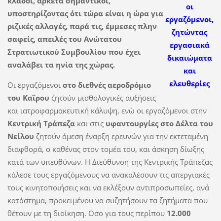
κλάδοι, αρκετά σημαντικοί,
οι
υποστηρίζοντας ότι τώρα είναι η ώρα για
εργαζόμενοι,
ριζικές αλλαγές, παρά τις, έμμεσες πλην
ζητώντας
σαφείς, απειλές του Ανώτατου
εργασιακά
Στρατιωτικού Συμβουλίου που έχει
δικαιώματα
αναλάβει τα ηνία της χώρας.
και
ελευθερίες
Οι εργαζόμενοι
στο διεθνές αεροδρόμιο
του Καΐρου
ζητούν μισθολογικές αυξήσεις
και ιατροφαρμακευτική κάλυψη, ενώ οι εργαζόμενοι στην
Κεντρική Τράπεζα
και στις
υφαντουργίες στο Δέλτα του
Νείλου
ζητούν άμεση έναρξη ερευνών για την εκτεταμένη
διαφθορά, ο καθένας στον τομέα του, και άσκηση δίωξης
κατά των υπευθύνων. Η Διεύθυνση της Κεντρικής Τράπεζας
κάλεσε τους εργαζόμενους να ανακαλέσουν τις απεργιακές
τους κινητοποιήσεις και να εκλέξουν αντιπροσωπείες, ανά
κατάστημα, προκειμένου να συζητήσουν τα ζητήματα που
θέτουν με τη διοίκηση. Οσο για τους περίπου
12.000